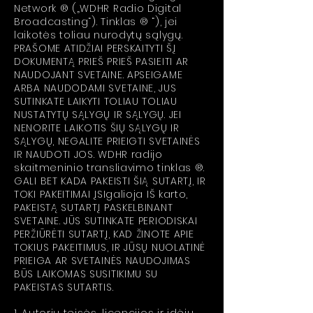
Network ® („WDHR Radio Digital
Broadcasting“). Tinklas ® “), jei
laikotės toliau nurodytų sąlygų.
PRAŠOME ATIDŽIAI PERSKAITYTI ŠĮ
DOKUMENTĄ PRIEŠ PRIEŠ PASIEITI AR
NAUDOJANT SVETAINE. APSEIGAME
ARBA NAUDODAMI SVETAINE, JUS
SUTINKATE LAIKYTI TOLIAU TOLIAU
NUSTATYTŲ SĄLYGŲ IR SĄLYGŲ. JEI
NENORITE LAIKOTIS ŠIŲ SĄLYGŲ IR
SĄLYGŲ, NEGALITE PRIEIGTI SVETAINĖS
IR NAUDOTI JOS. WDHR radijo
skaitmeninio transliavimo tinklas ®.
GALI BET KADA PAKEISTI ŠIĄ SUTARTĮ, IR
TOKI PAKEITIMAI ĮSIgalioja IŠ karto,
PAKEISTĄ SUTARTĮ PASKELBINANT
SVETAINE. JŪS SUTINKATE PERIODISKAI
PERŽIŪRĖTI SUTARTĮ, KAD ŽINOTE APIE
TOKIUS PAKEITIMUS, IR JŪSŲ NUOLATINĖ
PRIEIGA AR SVETAINĖS NAUDOJIMAS
BŪS LAIKOMAS SUSITIKIMU SU
PAKEISTAS SUTARTIS.