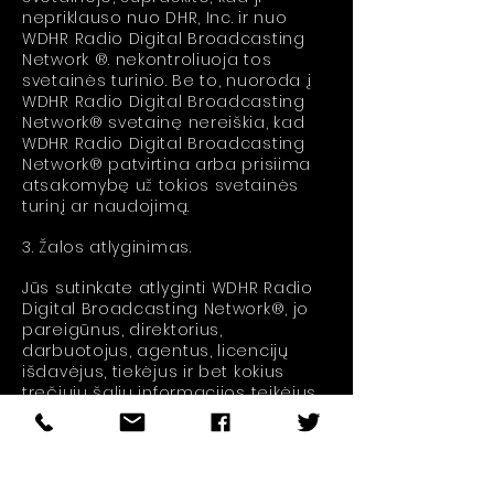
nepriklauso nuo DHR, Inc. ir nuo
WDHR Radio Digital Broadcasting
Network ®. nekontroliuoja tos
svetainės turinio. Be to, nuoroda į
WDHR Radio Digital Broadcasting
Network® svetainę nereiškia, kad
WDHR Radio Digital Broadcasting
Network® patvirtina arba prisiima
atsakomybę už tokios svetainės
turinį ar naudojimą.
3. Žalos atlyginimas.
Jūs sutinkate atlyginti WDHR Radio
Digital Broadcasting Network®, jo
pareigūnus, direktorius,
darbuotojus, agentus, licencijų
išdavėjus, tiekėjus ir bet kokius
trečiųjų šalių informacijos teikėjus
nuo visų nuostolių, išlaidų, žalos ir
žalos atlyginimo, ginti ir apsaugoti
nuo jų. išlaidas, įskaitant pagrįstus
mokesčius advokatams,