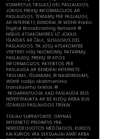
KONKRETUS TIKSLAS) DĖL PASLAUGOS,
JOKIOS PREKIŲ INFORMACIJOS AR
PASLAUGOS, TEIKIAMŲ PER PASLAUGĄ
AR INTERNETĄ BENDRAI, IR WDHR Radio
Digital Broadcasting Network ®
NEBŪS ATSAKOMYBĖS UŽ JOKIUS
IŠLAIDAS AR ŽALĄ, SUSIJUSIUS DĖL
PASLAUGOS. TIK JŪSŲ ATSAKOMYBĖ
VERTINTI VISŲ NUOMONIŲ, PATARIMŲ,
PASLAUGŲ, PREKIŲ IR KITOS
INFORMACIJOS, PATEIKTOS PER
PASLAUGA AR BENDRAI INTERNETE,
TIKSLUMĄ, IŠSAMUMĄ IR NAUDINGUMĄ.
WDHR radijo skaitmeninio
transliavimo tinklas ®
NEGARANTUOJA, KAD PASLAUGA BUS
NEPERTRAUKTA AR BE KLEDŲ ARBA BUS
IŠTAIKUSI PASLAUGOS TRŪKAI.
TOLIAU SUPRATOKITE, GRYNAS
INTERNETO PRIGIMTIS YRA
NEREEDEGUOTOS MEDŽIAGOS, KURIOS
KAI KURIOS YRA SEKSUALIAI AIKRI ARBA