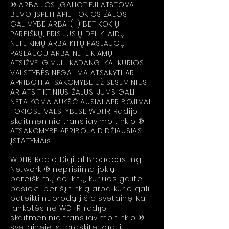
® ARBA JOS ĮGALIOTIEJI ATSTOVAI
BUVO ĮSPĖTI APIE TOKIOS ŽALOS
GALIMYBĘ ARBA (II) BET KOKIŲ
PAREIŠKŲ, PRISIJUSIŲ DĖL KLAIDŲ,
NETEIKIMŲ ARBA KITŲ PASLAUGŲ
PASLAUGŲ ARBA NETEIKIAMŲ
ATSIŽVELGIMUI. . KADANGI KAI KURIOS
VALSTYBĖS NEGALIMA ATSAKYTI AR
APRIBOTI ATSAKOMYBĘ UŽ SESEMINIUS
AR ATSITIKTINIUS ŽALUS, JUMS GALI
NETAIKOMA AUKŠČIAUSIAI APRIBOJIMAI.
TOKIOSE VALSTYBĖSE WDHR Radijo
skaitmeninio transliavimo tinklo ®
ATSAKOMYBĖ APRIBOJA DIDŽIAUSIAS
ĮSTATYMAis.
WDHR Radio Digital Broadcasting
Network ® neprisiima jokių
pareiškimų dėl kitų, kuriuos galite
pasiekti per šį tinklą arba kurie gali
pateikti nuorodą į šią svetainę. Kai
lankotės ne WDHR radijo
skaitmeninio transliavimo tinklo ®
svetainėje, supraskite, kad ji