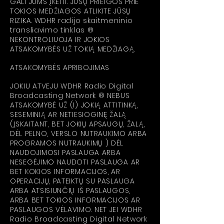
GALI JUMS ĮKEITI. JŪSŲ PRIEIGOS PRIE
TOKIOS MEDŽIAGOS ATLIKITE JŪSŲ
RIZIKA. WDHR radijo skaitmeninio
transliavimo tinklas ®
NEKONTROLIUOJA IR JOKIOS
ATSAKOMYBĖS UŽ TOKIĄ MEDŽIAGĄ.
ATSAKOMYBĖS APRIBOJIMAS
JOKIU ATVEJU WDHR Radio Digital
Broadcasting Network ® NEBUS
ATSAKOMYBĖ UŽ (I) JOKIĄ ATTITINKĄ,
SESEMINIĄ AR NETIESIOGINĘ ŽALĄ
(ĮSKAITANT, BET JOKIŲ APSAUGŲ, ŽALĄ,
DĖL PELNO, VERSLO NUTRAUKIMO ARBA
PROGRAMOS NUTRAUKIMŲ ) DĖL
NAUDOJIMOSI PASLAUGA ARBA
NESEGĖJIMO NAUDOTI PASLAUGA AR
BET KOKIOS INFORMACIJOS, AR
OPERACIJŲ, PATEIKTŲ SU PASLAUGA
ARBA ATSISIUNČIŲ IŠ PASLAUGOS,
ARBA BET TOKIOS INFORMACIJOS AR
PASLAUGOS VĖLAVIMO. NET JEI WDHR
Radio Broadcasting Digital Network