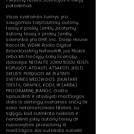
1. Autorių teisės, licencijos ir idėjų
pateikimas.
Visas svetainės turinys yra
saugomas tarptautinių autorių
teisių ir prekių ženklų įstatymų.
Autorių teisių ir prekių ženklų
savininkai yra DHR, Inc., Deep House
Records, WDHR Radio Digital
Broadcasting Network®, jos filialai
arba kiti trečiųjų šalių licencijų
išdavėjai. NEGALITE JOKIU BŪDU KEISTI,
KOPIJUOT, ATGAUTI, ATSAKOTI, ĮKELTI,
SKELBTI, PERDUOTI AR PLATINTI
SVETAINĖS MEDŽIAGOS, ĮSKAITANT
TEKSTĄ, GRAFIKĄ, KODĄ IR (ARBA)
PROGRAMINĘ ĮRANGĄ. Galite
spausdinti ir atsisiųsti medžiagos
dalis iš skirtingų svetainės sričių tik
savo nekomerciniais tikslais, su
sąlyga, kad sutinkate nekeisti ir
nenaikinti jokių autorių teisių ar
nuosavybės pranešimų iš
medžiagos. Jūs sutinkate suteikti