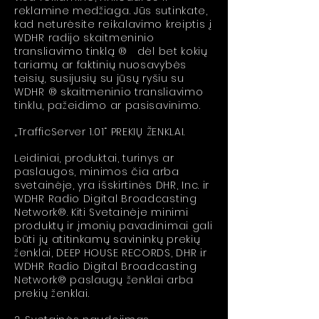
reklamine medžiaga. Jūs sutinkate,
kad neturėsite reikalavimo kreiptis į
WDHR radijo skaitmeninio
transliavimo tinklą ® dėl bet kokių
tariamų ar faktinių nuosavybės
teisių, susijusių su jūsų ryšiu su
WDHR ® skaitmeninio transliavimo
tinklu, pažeidimo ar pasisavinimo.
„TrafficServer 1.01“ PREKIŲ ŽENKLAI.
Leidiniai, produktai, turinys ar
paslaugos, minimos čia arba
svetainėje, yra išskirtinės
DHR, Inc. ir
WDHR Radio Digital Broadcasting
Network®. Kiti Svetainėje minimi
produktų ir įmonių pavadinimai gali
būti jų atitinkamų savininkų prekių
ženklai, DEEP HOUSE RECORDS, DHR ir
WDHR Radio Digital Broadcasting
Network® paslaugų ženklai arba
prekių ženklai.