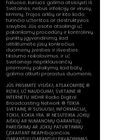
failuose, kuriuos galima atsisiųsti iš
Svetainės, nebus infekcijų ar virusų,
kirminų, Trojos arklių ar kito kodo,
turinčio užterštos ar destruktyvios
savybės. Jūs esate atsakingi už
pakankamų procedūrų ir kontrolinių
punktų įgyvendinimą, kad
atitiktumėte jūsų konkrečius
duomenų įvesties ir išvesties
tikslumo reikalavimus, ir už
Svetainėje nepriklausančių
priemonių palaikymą, kad būtų
galima atkurti prarastus duomenis.
JŪS PRISIIMITE VISIŠKĄ ATSAKOMYBĘ IR
RIZIKĄ UŽ NAUDOJIMĄ SVETAINE IR
INTERNETU. WDHR Radio Digital
Broadcasting Network ® TEIKIA
SVETAINĘ IR SUSIJUSIĄ INFORMACIJĄ,
TOKIĄ, KOKIA YRA, IR NESUTEIKIA JOKIŲ
AIŠKIŲ AR NUMANOMŲ GARANTIJŲ,
PAREIŠKIMŲ AR JOKIŲ PATVIRTINIMŲ
(ĮSKAITANT NEAPribojančias
GARANTIJŲ GARANTIJŲ PAVADINIMAS