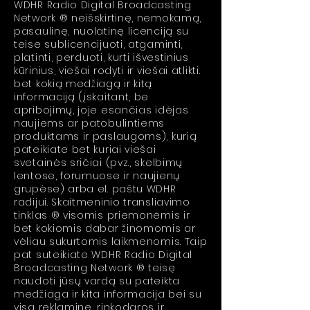
WDHR Radio Digital Broadcasting
Network ® neišskirtinę, nemokamą,
pasaulinę, nuolatinę licenciją su
teise sublicencijuoti, atgaminti,
platinti, perduoti, kurti išvestinius
kūrinius, viešai rodyti ir viešai atlikti.
bet kokią medžiagą ir kitą
informaciją (įskaitant, be
apribojimų, joje esančias idėjas
naujiems ar patobulintiems
produktams ir paslaugoms), kurią
pateikiate bet kuriai viešai
svetainės sričiai (pvz., skelbimų
lentose, forumuose ir naujienų
grupėse) arba el. paštu WDHR
radijui. Skaitmeninio transliavimo
tinklas ® visomis priemonėmis ir
bet kokiomis dabar žinomomis ar
vėliau sukurtomis laikmenomis. Taip
pat suteikiate WDHR Radio Digital
Broadcasting Network ® teisę
naudoti jūsų vardą su pateikta
medžiaga ir kita informacija bei su
visa reklamine, rinkodaros ir