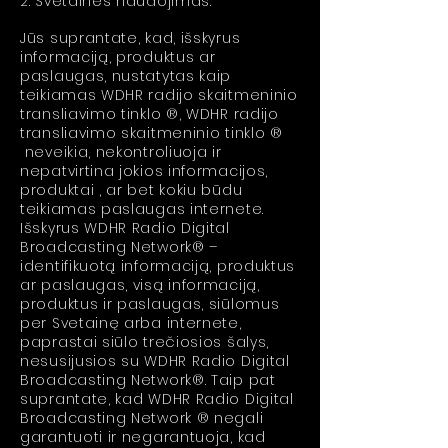
2. Svetainės naudojimas.
Jūs suprantate, kad, išskyrus
informaciją, produktus ar
paslaugas, nustatytas kaip
teikiamas WDHR radijo skaitmeninio
transliavimo tinklo ®, WDHR radijo
transliavimo skaitmeninio tinklo ®
neveikia, nekontroliuoja ir
nepatvirtina jokios informacijos,
produktai , ar bet kokiu būdu
teikiamas paslaugas internete.
Išskyrus WDHR Radio Digital
Broadcasting Network® –
identifikuotą informaciją, produktus
ar paslaugas, visą informaciją,
produktus ir paslaugas, siūlomus
per Svetainę arba internete,
paprastai siūlo trečiosios šalys,
nesusijusios su WDHR Radio Digital
Broadcasting Network®. Taip pat
suprantate, kad WDHR Radio Digital
Broadcasting Network ® negali
garantuoti ir negarantuoja, kad