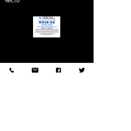
често
©