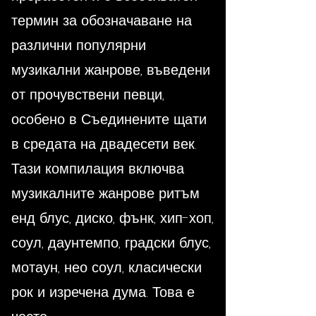
термин за обозначаване на
различни популярни
музикални жанрове, въведени
от прочувствени певци,
особено в Съединените щати
в средата на двадесети век.
Тази компилация включва
музикалните жанрове ритъм
енд блус, диско, фънк, хип-хоп,
соул, даунтемпо, градски блус,
мотаун, нео соул, класически
рок и изречена дума. Това е